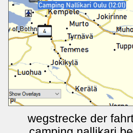
wegstrecke der fah
camping nallikari be