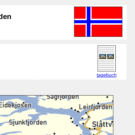
eden
tagebuch