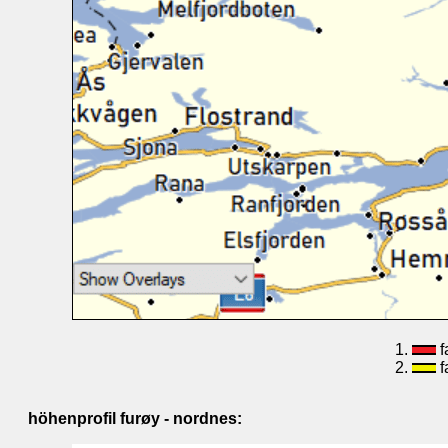
f
f
höhenprofil furøy - nordnes: