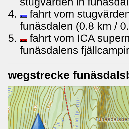
stugvärden in funäsdal
fahrt vom stugvärde
funäsdalen (0.8 km / 0
fahrt vom ICA super
funäsdalens fjällcampi
wegstrecke funäsdals