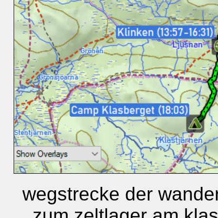
wegstrecke der wander
zum zeltlager am klas