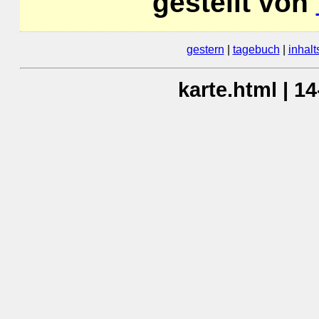
gestellt von
gestern
|
tagebuch
|
inhalt
karte.html | 1